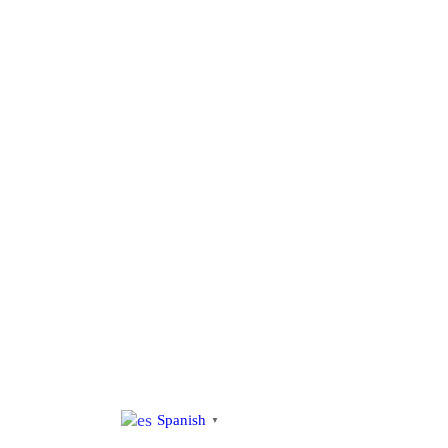
al
contenido
Spanish
▼