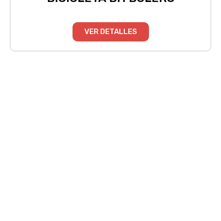
VER DETALLES
BUZO ALGODON 488BTOP AZUL
MARINO
VER DETALLES