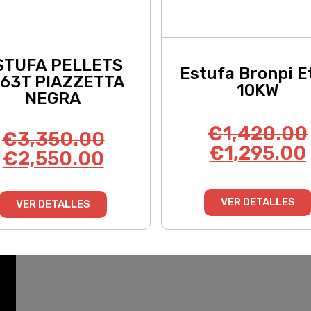
STUFA PELLETS
Estufa Bronpi E
163T PIAZZETTA
10KW
NEGRA
€
1,420.00
€
3,350.00
€
1,295.00
€
2,550.00
VER DETALLES
VER DETALLES