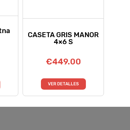
tna
CASETA GRIS MANOR
4×6 S
€
449.00
VER DETALLES