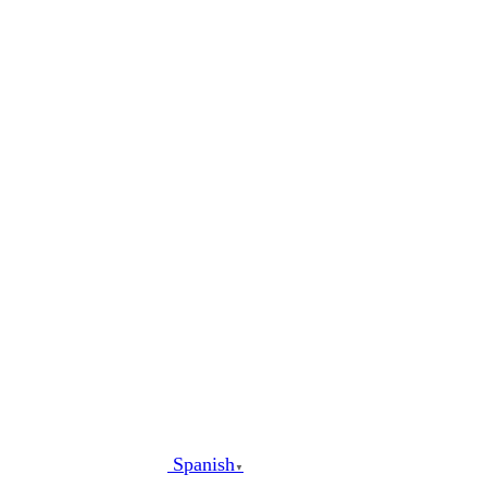
al
contenido
Spanish
▼