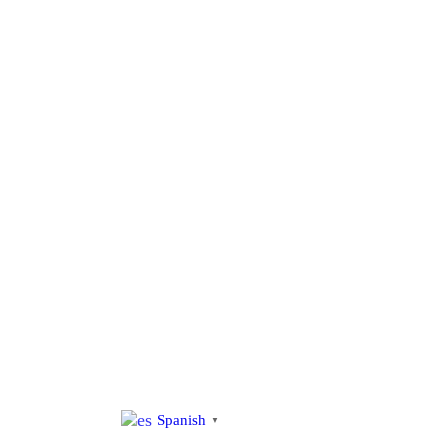
al
contenido
Spanish
▼