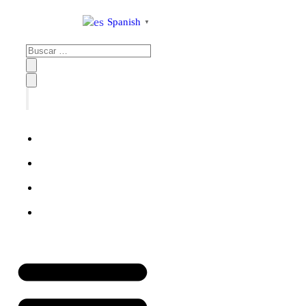
al
Spanish
▼
contenido
Inicio
Tienda
Blog
Contacto