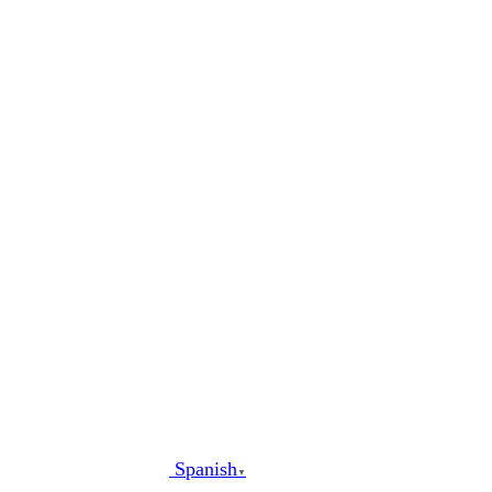
al
contenido
Spanish
▼