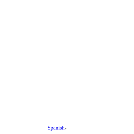
al
contenido
Spanish
▼