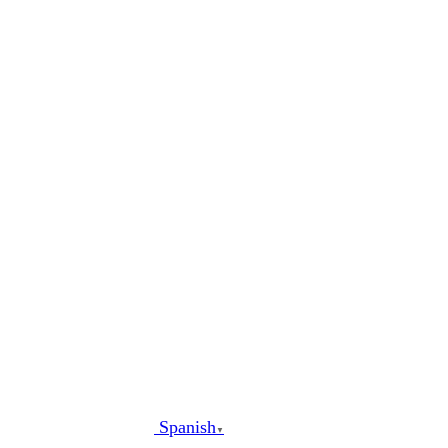
al
contenido
Spanish
▼