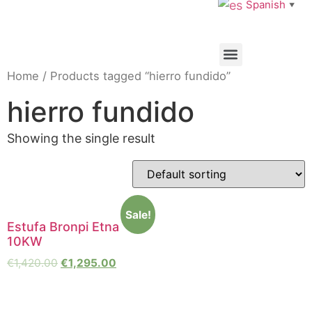
Spanish
▼
Home
/ Products tagged “hierro fundido”
hierro fundido
Showing the single result
Sale!
Estufa Bronpi Etna
10KW
€
1,420.00
€
1,295.00