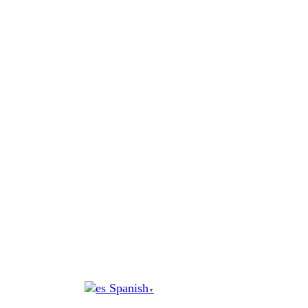
al
contenido
Spanish
▼