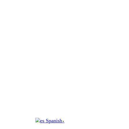
al
contenido
Spanish
▼