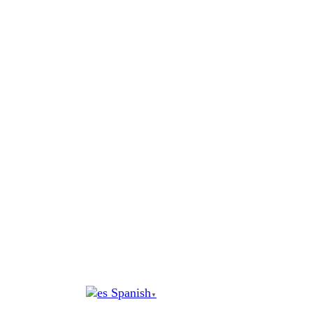
al
contenido
Spanish
▼