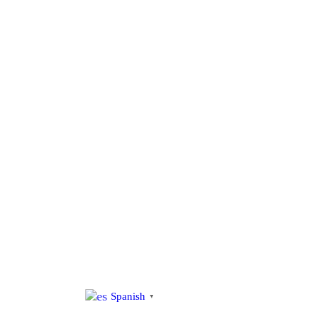
al
contenido
Spanish
▼