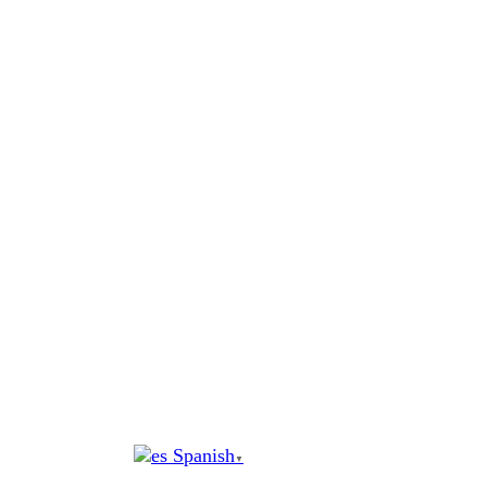
al
contenido
Spanish
▼