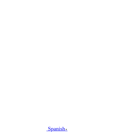
al
contenido
Spanish
▼