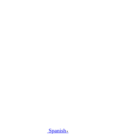
al
contenido
Spanish
▼