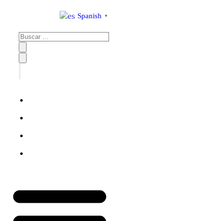
al
Spanish
▼
contenido
Inicio
Tienda
Blog
Contacto